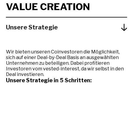
VALUE CREATION
Unsere Strategie
Wir bieten unseren Coinvestoren die Möglichkeit,
sich auf einer Deal-by-Deal Basis an ausgewählten
Unternehmen zu beteiligen. Dabei profitieren
Investoren vom vested-interest, da wir selbst in den
Deal investieren.
Unsere Strategie in 5 Schritten:
Schritt 1:
Alles beginnt mit der Auswahl eines
geeigneten Targets. Dabei suchen wir nach soliden
mittelständischen Unternehmen, für die wir eine
klare Vision zur Wertsteigerung formulieren.
Schritt 2:
Auf einer Deal-by-Deal Basis erhalten
Coinvestoren die Möglichkeit sich an Deals zu