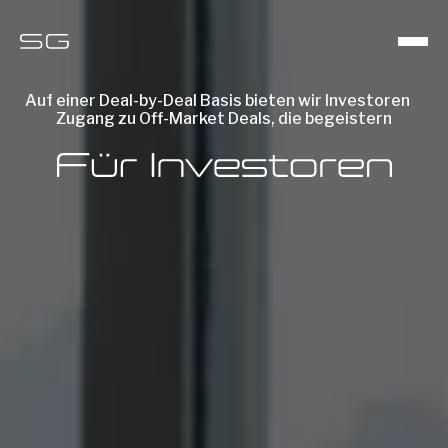
Auf einer Deal-by-Deal Basis bieten wir Investoren
Zugang zu Off-Market Deals, die begeistern